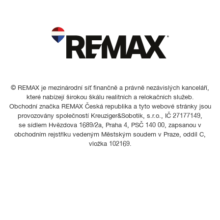
© REMAX je mezinárodní síť finančně a právně nezávislých kanceláří,
které nabízejí širokou škálu realitních a relokačních služeb.
Obchodní značka REMAX Česká republika a tyto webové stránky jsou
provozovány společností Kreuziger&Sobotik, s.r.o., IČ 27177149,
se sídlem Hvězdova 1689/2a, Praha 4, PSČ 140 00, zapsanou v
obchodním rejstříku vedeným Městským soudem v Praze, oddíl C,
vložka 102169.