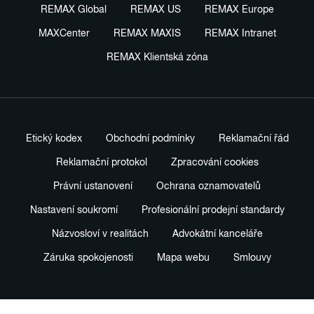
REMAX Global
REMAX US
REMAX Europe
MAXCenter
REMAX MAXIS
REMAX Intranet
REMAX Klientská zóna
Etický kodex
Obchodní podmínky
Reklamační řád
Reklamační protokol
Zpracování cookies
Právní ustanovení
Ochrana oznamovatelů
Nastavení soukromí
Profesionální prodejní standardy
Názvosloví v realitách
Advokátní kanceláře
Záruka spokojenosti
Mapa webu
Smlouvy