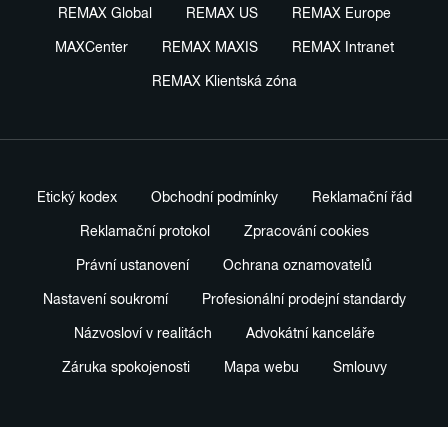
REMAX Global
REMAX US
REMAX Europe
MAXCenter
REMAX MAXIS
REMAX Intranet
REMAX Klientská zóna
Etický kodex
Obchodní podmínky
Reklamační řád
Reklamační protokol
Zpracování cookies
Právní ustanovení
Ochrana oznamovatelů
Nastavení soukromí
Profesionální prodejní standardy
Názvosloví v realitách
Advokátní kanceláře
Záruka spokojenosti
Mapa webu
Smlouvy