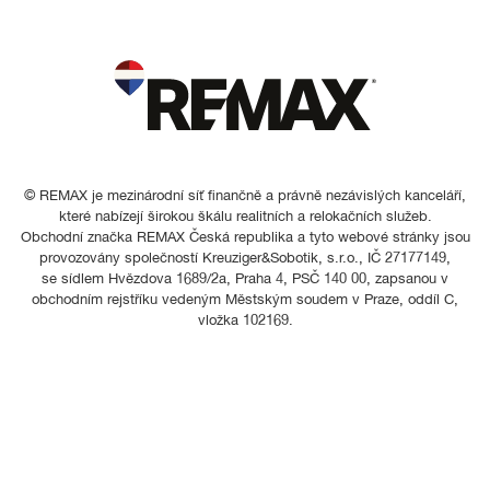
© REMAX je mezinárodní síť finančně a právně nezávislých kanceláří,
které nabízejí širokou škálu realitních a relokačních služeb.
Obchodní značka REMAX Česká republika a tyto webové stránky jsou
provozovány společností Kreuziger&Sobotik, s.r.o., IČ 27177149,
se sídlem Hvězdova 1689/2a, Praha 4, PSČ 140 00, zapsanou v
obchodním rejstříku vedeným Městským soudem v Praze, oddíl C,
vložka 102169.