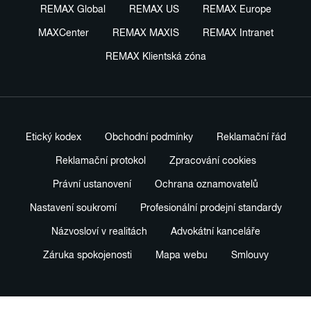
REMAX Global
REMAX US
REMAX Europe
MAXCenter
REMAX MAXIS
REMAX Intranet
REMAX Klientská zóna
Etický kodex
Obchodní podmínky
Reklamační řád
Reklamační protokol
Zpracování cookies
Právní ustanovení
Ochrana oznamovatelů
Nastavení soukromí
Profesionální prodejní standardy
Názvosloví v realitách
Advokátní kanceláře
Záruka spokojenosti
Mapa webu
Smlouvy