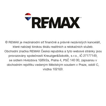
© REMAX je mezinárodní síť finančně a právně nezávislých kanceláří,
které nabízejí širokou škálu realitních a relokačních služeb.
Obchodní značka REMAX Česká republika a tyto webové stránky jsou
provozovány společností Kreuziger&Sobotik, s.r.o., IČ 27177149,
se sídlem Hvězdova 1689/2a, Praha 4, PSČ 140 00, zapsanou v
obchodním rejstříku vedeným Městským soudem v Praze, oddíl C,
vložka 102169.