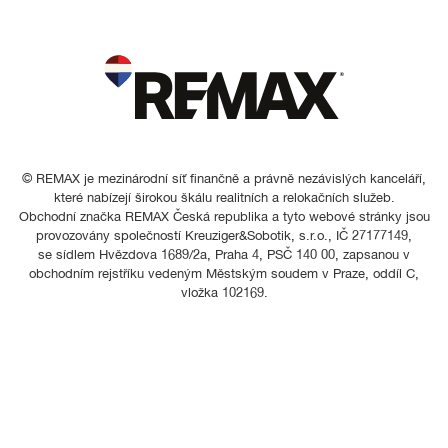
© REMAX je mezinárodní síť finančně a právně nezávislých kanceláří,
které nabízejí širokou škálu realitních a relokačních služeb.
Obchodní značka REMAX Česká republika a tyto webové stránky jsou
provozovány společností Kreuziger&Sobotik, s.r.o., IČ 27177149,
se sídlem Hvězdova 1689/2a, Praha 4, PSČ 140 00, zapsanou v
obchodním rejstříku vedeným Městským soudem v Praze, oddíl C,
vložka 102169.