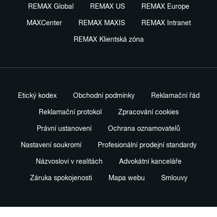
REMAX Global
REMAX US
REMAX Europe
MAXCenter
REMAX MAXIS
REMAX Intranet
REMAX Klientská zóna
Etický kodex
Obchodní podmínky
Reklamační řád
Reklamační protokol
Zpracování cookies
Právní ustanovení
Ochrana oznamovatelů
Nastavení soukromí
Profesionální prodejní standardy
Názvosloví v realitách
Advokátní kanceláře
Záruka spokojenosti
Mapa webu
Smlouvy