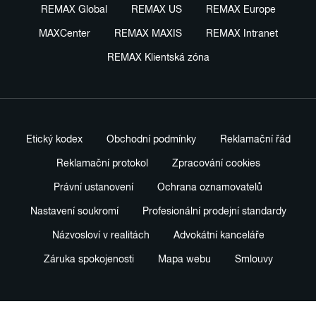
REMAX Global
REMAX US
REMAX Europe
MAXCenter
REMAX MAXIS
REMAX Intranet
REMAX Klientská zóna
Etický kodex
Obchodní podmínky
Reklamační řád
Reklamační protokol
Zpracování cookies
Právní ustanovení
Ochrana oznamovatelů
Nastavení soukromí
Profesionální prodejní standardy
Názvosloví v realitách
Advokátní kanceláře
Záruka spokojenosti
Mapa webu
Smlouvy