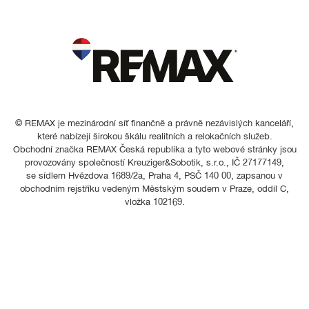
© REMAX je mezinárodní síť finančně a právně nezávislých kanceláří,
které nabízejí širokou škálu realitních a relokačních služeb.
Obchodní značka REMAX Česká republika a tyto webové stránky jsou
provozovány společností Kreuziger&Sobotik, s.r.o., IČ 27177149,
se sídlem Hvězdova 1689/2a, Praha 4, PSČ 140 00, zapsanou v
obchodním rejstříku vedeným Městským soudem v Praze, oddíl C,
vložka 102169.