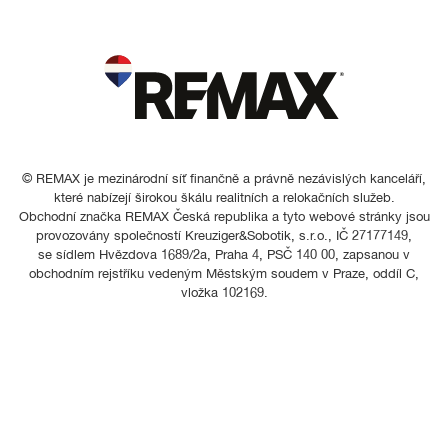
© REMAX je mezinárodní síť finančně a právně nezávislých kanceláří,
které nabízejí širokou škálu realitních a relokačních služeb.
Obchodní značka REMAX Česká republika a tyto webové stránky jsou
provozovány společností Kreuziger&Sobotik, s.r.o., IČ 27177149,
se sídlem Hvězdova 1689/2a, Praha 4, PSČ 140 00, zapsanou v
obchodním rejstříku vedeným Městským soudem v Praze, oddíl C,
vložka 102169.