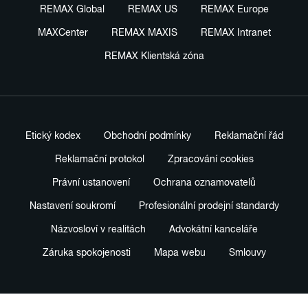
REMAX Global
REMAX US
REMAX Europe
MAXCenter
REMAX MAXIS
REMAX Intranet
REMAX Klientská zóna
Etický kodex
Obchodní podmínky
Reklamační řád
Reklamační protokol
Zpracování cookies
Právní ustanovení
Ochrana oznamovatelů
Nastavení soukromí
Profesionální prodejní standardy
Názvosloví v realitách
Advokátní kanceláře
Záruka spokojenosti
Mapa webu
Smlouvy