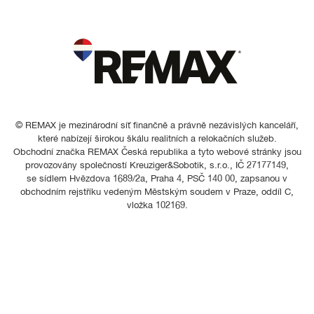
© REMAX je mezinárodní síť finančně a právně nezávislých kanceláří,
které nabízejí širokou škálu realitních a relokačních služeb.
Obchodní značka REMAX Česká republika a tyto webové stránky jsou
provozovány společností Kreuziger&Sobotik, s.r.o., IČ 27177149,
se sídlem Hvězdova 1689/2a, Praha 4, PSČ 140 00, zapsanou v
obchodním rejstříku vedeným Městským soudem v Praze, oddíl C,
vložka 102169.