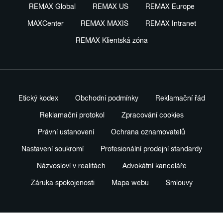
REMAX Global
REMAX US
REMAX Europe
MAXCenter
REMAX MAXIS
REMAX Intranet
REMAX Klientská zóna
Etický kodex
Obchodní podmínky
Reklamační řád
Reklamační protokol
Zpracování cookies
Právní ustanovení
Ochrana oznamovatelů
Nastavení soukromí
Profesionální prodejní standardy
Názvosloví v realitách
Advokátní kanceláře
Záruka spokojenosti
Mapa webu
Smlouvy