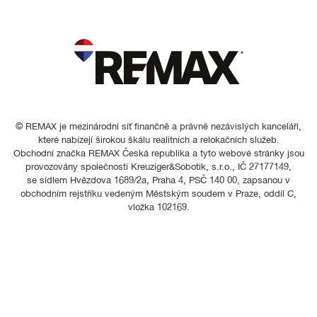
© REMAX je mezinárodní síť finančně a právně nezávislých kanceláří,
které nabízejí širokou škálu realitních a relokačních služeb.
Obchodní značka REMAX Česká republika a tyto webové stránky jsou
provozovány společností Kreuziger&Sobotik, s.r.o., IČ 27177149,
se sídlem Hvězdova 1689/2a, Praha 4, PSČ 140 00, zapsanou v
obchodním rejstříku vedeným Městským soudem v Praze, oddíl C,
vložka 102169.