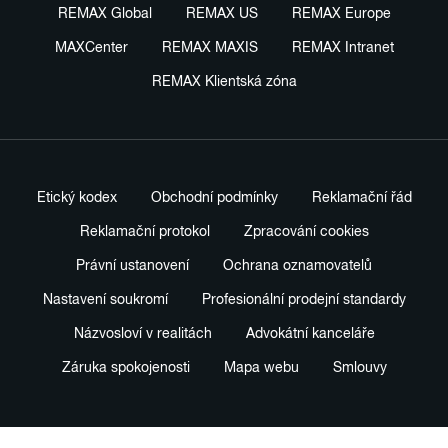
REMAX Global
REMAX US
REMAX Europe
MAXCenter
REMAX MAXIS
REMAX Intranet
REMAX Klientská zóna
Etický kodex
Obchodní podmínky
Reklamační řád
Reklamační protokol
Zpracování cookies
Právní ustanovení
Ochrana oznamovatelů
Nastavení soukromí
Profesionální prodejní standardy
Názvosloví v realitách
Advokátní kanceláře
Záruka spokojenosti
Mapa webu
Smlouvy