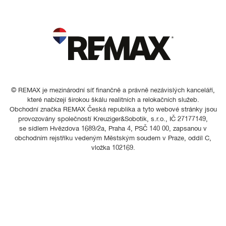
© REMAX je mezinárodní síť finančně a právně nezávislých kanceláří,
které nabízejí širokou škálu realitních a relokačních služeb.
Obchodní značka REMAX Česká republika a tyto webové stránky jsou
provozovány společností Kreuziger&Sobotik, s.r.o., IČ 27177149,
se sídlem Hvězdova 1689/2a, Praha 4, PSČ 140 00, zapsanou v
obchodním rejstříku vedeným Městským soudem v Praze, oddíl C,
vložka 102169.