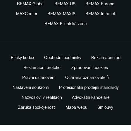
REMAX Global
REMAX US
REMAX Europe
MAXCenter
REMAX MAXIS
REMAX Intranet
REMAX Klientská zóna
Etický kodex
Obchodní podmínky
Reklamační řád
Reklamační protokol
Zpracování cookies
Právní ustanovení
Ochrana oznamovatelů
Nastavení soukromí
Profesionální prodejní standardy
Názvosloví v realitách
Advokátní kanceláře
Záruka spokojenosti
Mapa webu
Smlouvy