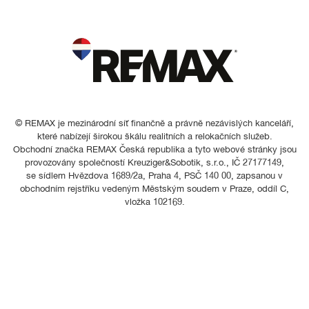
© REMAX je mezinárodní síť finančně a právně nezávislých kanceláří,
které nabízejí širokou škálu realitních a relokačních služeb.
Obchodní značka REMAX Česká republika a tyto webové stránky jsou
provozovány společností Kreuziger&Sobotik, s.r.o., IČ 27177149,
se sídlem Hvězdova 1689/2a, Praha 4, PSČ 140 00, zapsanou v
obchodním rejstříku vedeným Městským soudem v Praze, oddíl C,
vložka 102169.