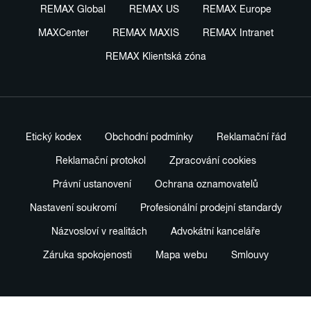
REMAX Global
REMAX US
REMAX Europe
MAXCenter
REMAX MAXIS
REMAX Intranet
REMAX Klientská zóna
Etický kodex
Obchodní podmínky
Reklamační řád
Reklamační protokol
Zpracování cookies
Právní ustanovení
Ochrana oznamovatelů
Nastavení soukromí
Profesionální prodejní standardy
Názvosloví v realitách
Advokátní kanceláře
Záruka spokojenosti
Mapa webu
Smlouvy