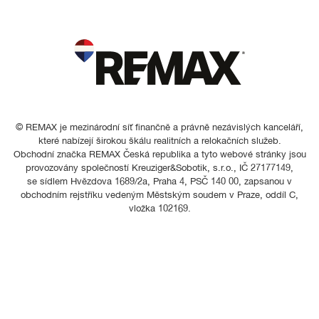
© REMAX je mezinárodní síť finančně a právně nezávislých kanceláří,
které nabízejí širokou škálu realitních a relokačních služeb.
Obchodní značka REMAX Česká republika a tyto webové stránky jsou
provozovány společností Kreuziger&Sobotik, s.r.o., IČ 27177149,
se sídlem Hvězdova 1689/2a, Praha 4, PSČ 140 00, zapsanou v
obchodním rejstříku vedeným Městským soudem v Praze, oddíl C,
vložka 102169.