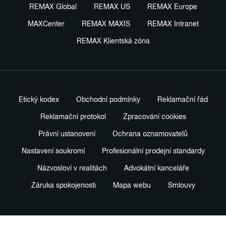
REMAX Global
REMAX US
REMAX Europe
MAXCenter
REMAX MAXIS
REMAX Intranet
REMAX Klientská zóna
Etický kodex
Obchodní podmínky
Reklamační řád
Reklamační protokol
Zpracování cookies
Právní ustanovení
Ochrana oznamovatelů
Nastavení soukromí
Profesionální prodejní standardy
Názvosloví v realitách
Advokátní kanceláře
Záruka spokojenosti
Mapa webu
Smlouvy