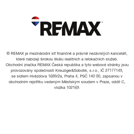
© REMAX je mezinárodní síť finančně a právně nezávislých kanceláří,
které nabízejí širokou škálu realitních a relokačních služeb.
Obchodní značka REMAX Česká republika a tyto webové stránky jsou
provozovány společností Kreuziger&Sobotik, s.r.o., IČ 27177149,
se sídlem Hvězdova 1689/2a, Praha 4, PSČ 140 00, zapsanou v
obchodním rejstříku vedeným Městským soudem v Praze, oddíl C,
vložka 102169.