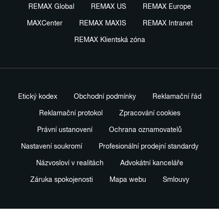
REMAX Global
REMAX US
REMAX Europe
MAXCenter
REMAX MAXIS
REMAX Intranet
REMAX Klientská zóna
Etický kodex
Obchodní podmínky
Reklamační řád
Reklamační protokol
Zpracování cookies
Právní ustanovení
Ochrana oznamovatelů
Nastavení soukromí
Profesionální prodejní standardy
Názvosloví v realitách
Advokátní kanceláře
Záruka spokojenosti
Mapa webu
Smlouvy