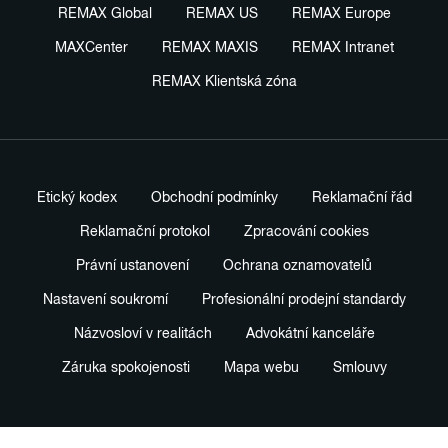
REMAX Global
REMAX US
REMAX Europe
MAXCenter
REMAX MAXIS
REMAX Intranet
REMAX Klientská zóna
Etický kodex
Obchodní podmínky
Reklamační řád
Reklamační protokol
Zpracování cookies
Právní ustanovení
Ochrana oznamovatelů
Nastavení soukromí
Profesionální prodejní standardy
Názvosloví v realitách
Advokátní kanceláře
Záruka spokojenosti
Mapa webu
Smlouvy