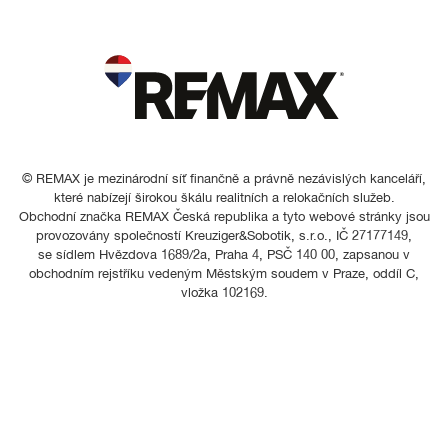
© REMAX je mezinárodní síť finančně a právně nezávislých kanceláří,
které nabízejí širokou škálu realitních a relokačních služeb.
Obchodní značka REMAX Česká republika a tyto webové stránky jsou
provozovány společností Kreuziger&Sobotik, s.r.o., IČ 27177149,
se sídlem Hvězdova 1689/2a, Praha 4, PSČ 140 00, zapsanou v
obchodním rejstříku vedeným Městským soudem v Praze, oddíl C,
vložka 102169.