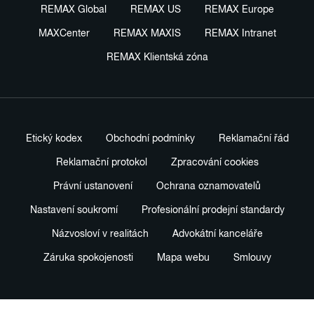
REMAX Global
REMAX US
REMAX Europe
MAXCenter
REMAX MAXIS
REMAX Intranet
REMAX Klientská zóna
Etický kodex
Obchodní podmínky
Reklamační řád
Reklamační protokol
Zpracování cookies
Právní ustanovení
Ochrana oznamovatelů
Nastavení soukromí
Profesionální prodejní standardy
Názvosloví v realitách
Advokátní kanceláře
Záruka spokojenosti
Mapa webu
Smlouvy