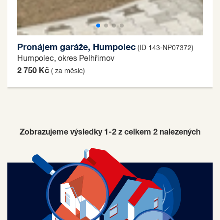
Pronájem garáže, Humpolec
(ID 143-NP07372)
Humpolec, okres Pelhřimov
2 750 Kč
( za měsíc)
Zobrazujeme výsledky 1-2 z celkem
2
nalezených