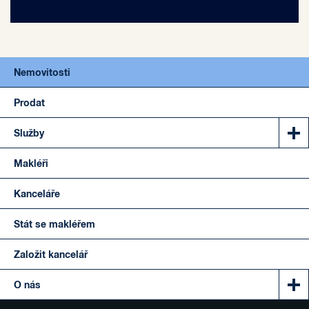
Nemovitosti
Prodat
Služby
Makléři
Kanceláře
Stát se makléřem
Založit kancelář
O nás