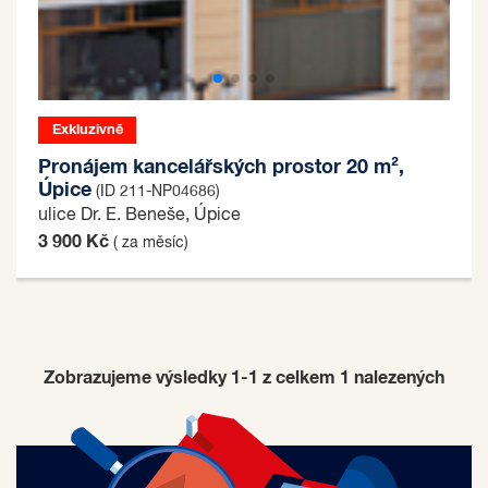
Exkluzivně
Pronájem kancelářských prostor 20 m²,
Úpice
(ID 211-NP04686)
ulice Dr. E. Beneše, Úpice
3 900 Kč
( za měsíc)
Zobrazujeme výsledky 1-1 z celkem
1
nalezených