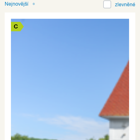
Nejnovější
zlevněné
C