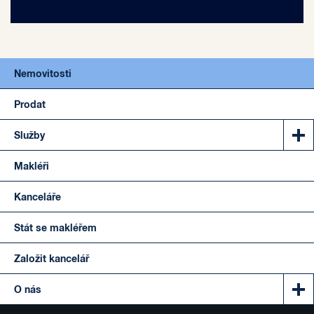
Nemovitosti
Prodat
Služby
Makléři
Kanceláře
Stát se makléřem
Založit kancelář
O nás