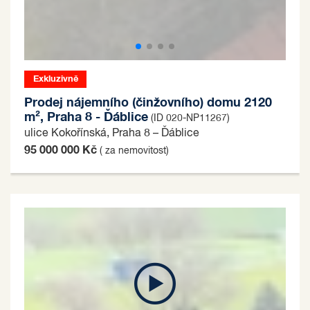
Exkluzivně
Prodej nájemního (činžovního) domu 2120
m², Praha 8 - Ďáblice
(ID 020-NP11267)
ulice Kokořínská, Praha 8 – Ďáblice
95 000 000 Kč
( za nemovitost)