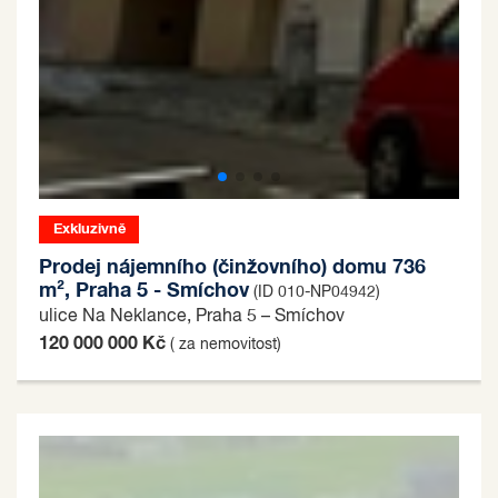
Exkluzivně
Prodej nájemního (činžovního) domu 736
m², Praha 5 - Smíchov
(ID 010-NP04942)
ulice Na Neklance, Praha 5 – Smíchov
120 000 000 Kč
( za nemovitost)