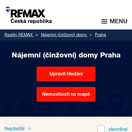
MENU
Reality REMAX
Nájemní (činžovní) domy
Praha
Nájemní (činžovní) domy Praha
Upravit hledání
Nemovitosti na mapě
Nejdražší
zlevněné