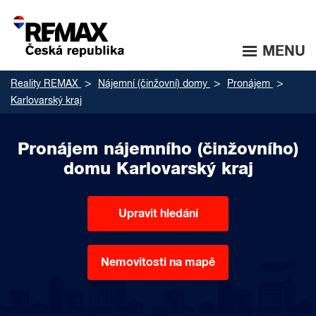
MENU
Reality REMAX
Nájemní (činžovní) domy
Pronájem
Karlovarský kraj
Pronájem nájemního (činžovního)
domu Karlovarský kraj
Upravit hledání
Nemovitosti na mapě