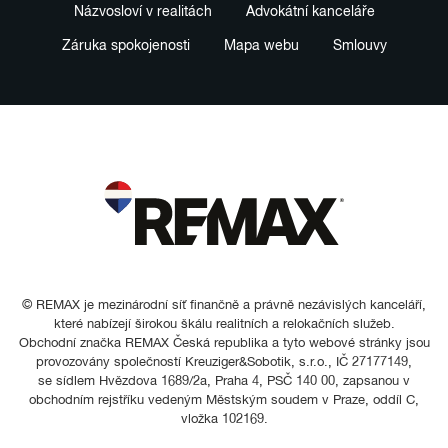
Názvosloví v realitách
Advokátní kanceláře
Záruka spokojenosti
Mapa webu
Smlouvy
© REMAX je mezinárodní síť finančně a právně nezávislých kanceláří,
které nabízejí širokou škálu realitních a relokačních služeb.
Obchodní značka REMAX Česká republika a tyto webové stránky jsou
provozovány společností Kreuziger&Sobotik, s.r.o., IČ 27177149,
se sídlem Hvězdova 1689/2a, Praha 4, PSČ 140 00, zapsanou v
obchodním rejstříku vedeným Městským soudem v Praze, oddíl C,
vložka 102169.