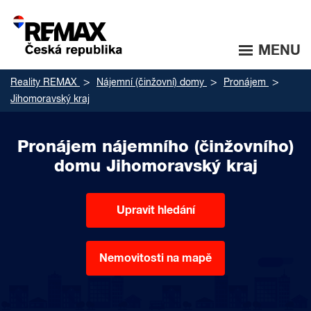
MENU
Reality REMAX
Nájemní (činžovní) domy
Pronájem
Jihomoravský kraj
Pronájem nájemního (činžovního)
domu Jihomoravský kraj
Upravit hledání
Nemovitosti na mapě