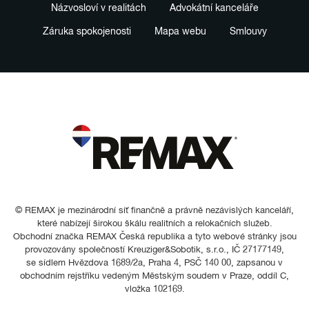
Názvosloví v realitách
Advokátní kanceláře
Záruka spokojenosti
Mapa webu
Smlouvy
© REMAX je mezinárodní síť finančně a právně nezávislých kanceláří,
které nabízejí širokou škálu realitních a relokačních služeb.
Obchodní značka REMAX Česká republika a tyto webové stránky jsou
provozovány společností Kreuziger&Sobotik, s.r.o., IČ 27177149,
se sídlem Hvězdova 1689/2a, Praha 4, PSČ 140 00, zapsanou v
obchodním rejstříku vedeným Městským soudem v Praze, oddíl C,
vložka 102169.