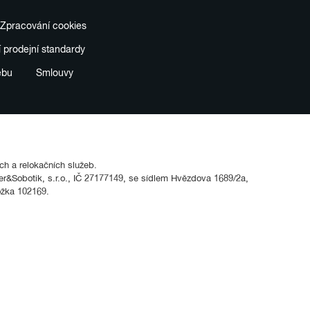
Zpracování cookies
í prodejní standardy
ebu
Smlouvy
ích a relokačních služeb.
&Sobotik, s.r.o., IČ 27177149, se sídlem Hvězdova 1689/2a,
ožka 102169.