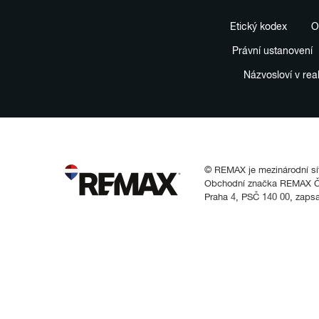
Etický kodex
O
Právní ustanovení
Názvosloví v rea
© REMAX je mezinárodní síť 
Obchodní značka REMAX Čes
Praha 4, PSČ 140 00, zaps