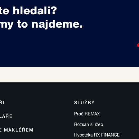
te hledali?
my to najdeme.
ŘI
SLUŽBY
Proč REMAX
LÁŘE
Rozsah služeb
SE MAKLÉŘEM
Hypotéka RX FINANCE