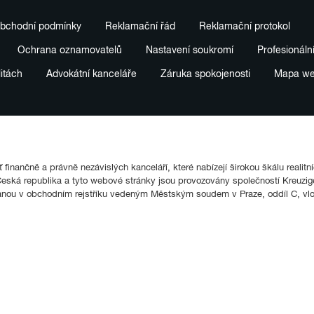
bchodní podmínky
Reklamační řád
Reklamační protokol
Ochrana oznamovatelů
Nastavení soukromí
Profesionáln
litách
Advokátní kanceláře
Záruka spokojenosti
Mapa w
finančně a právně nezávislých kanceláří, které nabízejí širokou škálu realitn
ká republika a tyto webové stránky jsou provozovány společností Kreuziger
anou v obchodním rejstříku vedeným Městským soudem v Praze, oddíl C, vl