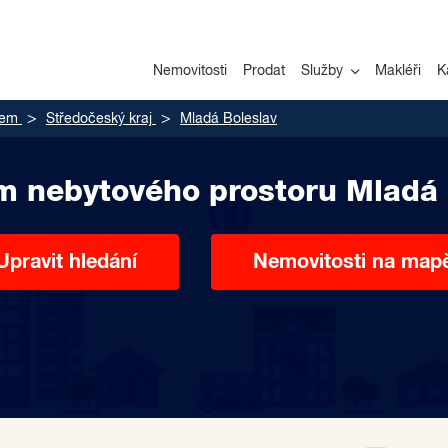
Nemovitosti
Prodat
Služby
Makléři
K
jem
Středočeský kraj
Mladá Boleslav
m nebytového prostoru Mladá 
Upravit hledání
Nemovitosti na map