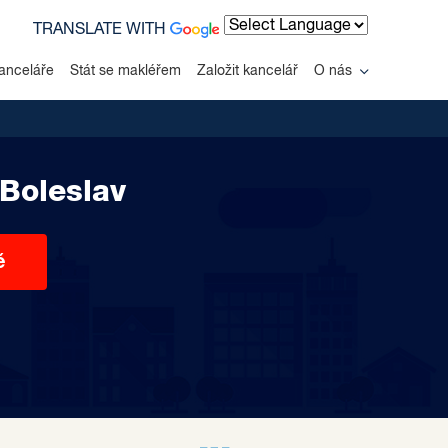
TRANSLATE WITH
Powered by
anceláře
Stát se makléřem
Založit kancelář
O nás
Boleslav
ě