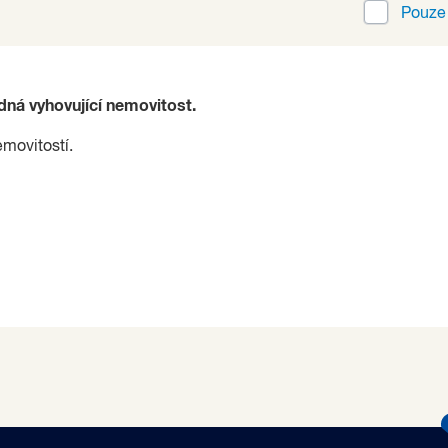
Pouz
ádná vyhovující nemovitost.
emovitostí.