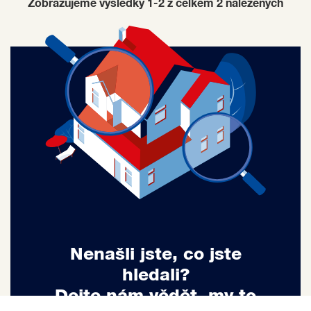
Zobrazujeme výsledky 1-2 z celkem
2
nalezených
Nenašli jste, co jste
hledali?
Dejte nám vědět, my to