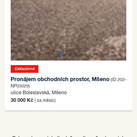
Exkluzivně
Pronájem obchodních prostor, Mšeno
(ID 202-
NP03029)
ulice Boleslavská, Mšeno
30 000 Kč
( za měsíc)