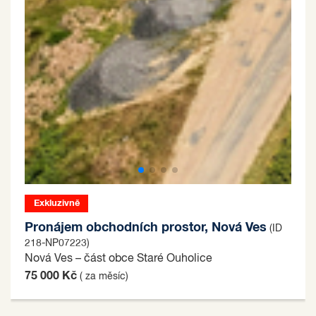
Exkluzivně
Pronájem obchodních prostor, Nová Ves
(ID
218-NP07223)
Nová Ves – část obce Staré Ouholice
75 000 Kč
( za měsíc)