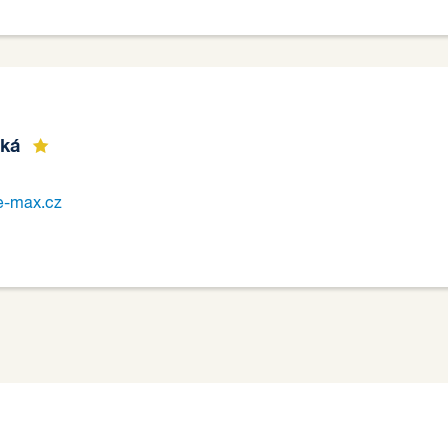
ská
e-max.cz