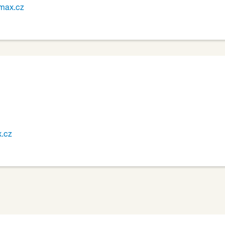
max.cz
.cz