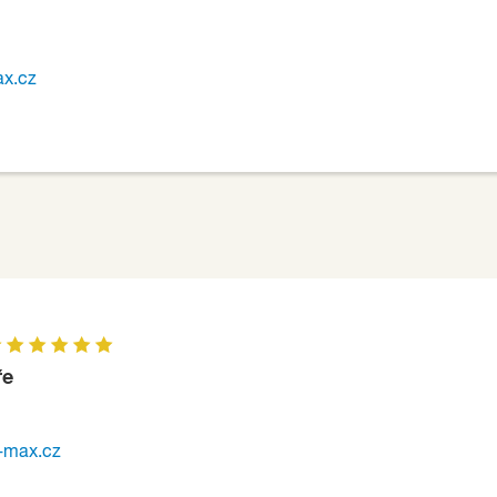
ax.cz
ře
-max.cz