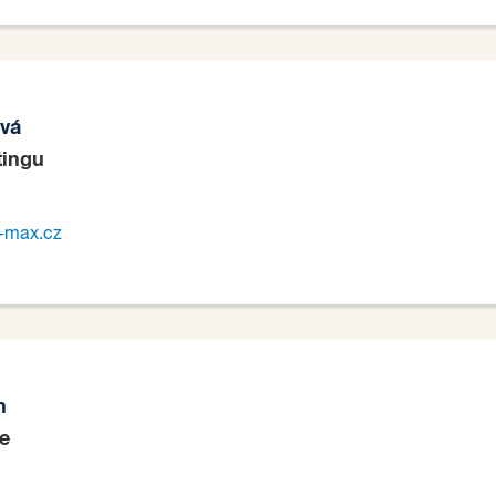
ová
tingu
-max.cz
n
ře