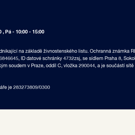
 , Pá - 10:00 - 15:00
podnikající na základě živnostenského listu. Ochranná známka
 06846645, ID datové schránky 4732zsj, se sídlem Praha 8, So
m soudem v Praze, oddíl C, vložka 290044, a je součástí sítě
eláře je 283273809/0300