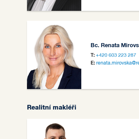
Bc. Renata Mirov
T:
+420 603 223 287
E:
renata.mirovska@r
Realitní makléři