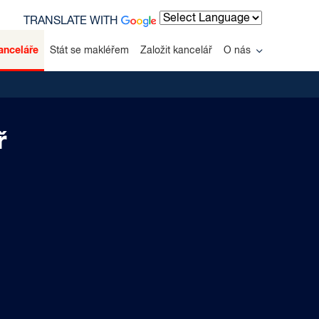
TRANSLATE WITH
Powered by
anceláře
Stát se makléřem
Založit kancelář
O nás
ř