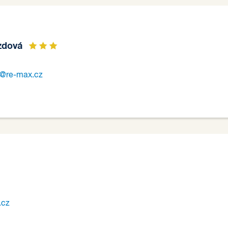
ozdová
a@re-max.cz
.cz