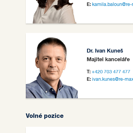
E:
kamila.baloun@re-
Dr. Ivan Kuneš
Majitel kanceláře
T:
+420 703 477 477
E:
ivan.kunes@re-max
Volné pozice