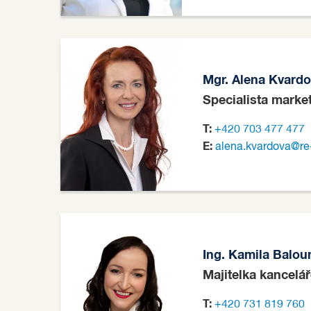
Mgr. Alena Kvard
Specialista marke
T:
+420 703 477 477
E:
alena.kvardova@re
Ing. Kamila Balou
Majitelka kancelá
T:
+420 731 819 760