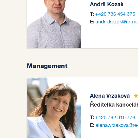
Andrii Kozak
T:
+420 736 454 375
E:
andrii.kozak@re-m
Management
Alena Vrzáková
Ředitelka kancelá
T:
+420 792 310 776
E:
alena.vrzakova@re