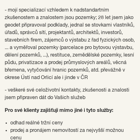
- mojí specializací vzhledem k nadstandartním
zkušenostem a znalostem jsou pozemky; 28 let jsem jako
geodet připravoval podklady, jednal se stovkami vlastníků,
úřadů, správců sítí, projektantů, architektů, investorů,
stavebních firem, zájemců o výstabu z řad fyzických osob,
... a vyměřoval pozemky (parcelace pro bytovou výstavbu,
dělení pozemků, ...), restituce, zemědělské pozemky, lesní
půdu, privatizace a prodej průmyslových areálů, věcná
břemena, vytyčování hranic pozemků, atd. převážně v
okrese Ústí nad Orlicí ale i jinde v ČR
- veškeré své celoživotní kontakty, zkušenosti a znalosti
jsem připraven dát do Vašich služeb
Pro své klienty zajišťuji mimo jiné i tyto služby:
odhad reálné tržní ceny
prodej a pronájem nemovitostí za nejvyšší možnou
cenu