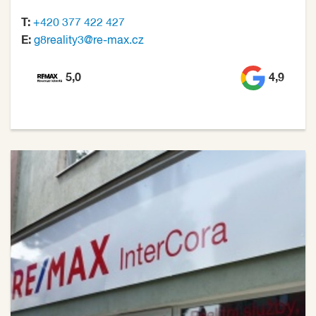
T:
+420 377 422 427
E:
g8reality3@re-max.cz
5,0
4,9