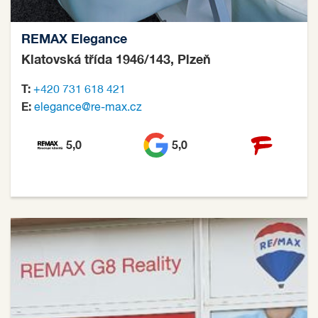
REMAX Elegance
Klatovská třída 1946/143, Plzeň
T:
+420 731 618 421
E:
elegance@re-max.cz
5,0
5,0