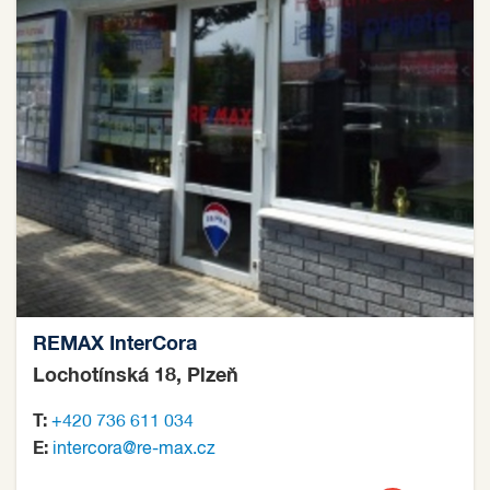
REMAX InterCora
Lochotínská 18, Plzeň
T:
+420 736 611 034
E:
intercora@re-max.cz