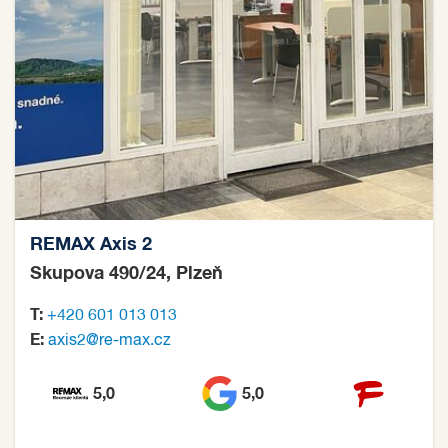
REMAX Axis 2
Skupova 490/24, Plzeň
T:
+420 601 013 013
E:
axis2@re-max.cz
5,0
5,0