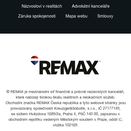
Názvosloví v realitách
Advokátní kanceláře
Záruka spokojenosti
Mapa webu
Smlouvy
© REMAX je mezinárodní síť finančně a právně nezávislých kanceláří,
které nabízejí širokou škálu realitních a relokačních služeb.
Obchodní značka REMAX Česká republika a tyto webové stránky jsou
provozovány společností Kreuziger&Sobotik, s.r.o., IČ 27177149,
se sídlem Hvězdova 1689/2a, Praha 4, PSČ 140 00, zapsanou v
obchodním rejstříku vedeným Městským soudem v Praze, oddíl C,
vložka 102169.