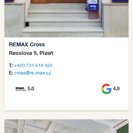
REMAX Cross
Resslova 9, Plzeň
T:
+420 731 618 422
E:
cross@re-max.cz
5,0
4,9