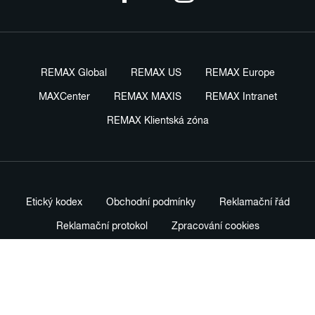
REMAX Global
REMAX US
REMAX Europe
MAXCenter
REMAX MAXIS
REMAX Intranet
REMAX Klientská zóna
Etický kodex
Obchodní podmínky
Reklamační řád
Reklamační protokol
Zpracování cookies
Právní ustanovení
Ochrana oznamovatelů
Nastavení soukromí
Profesionální prodejní standardy
Názvosloví v realitách
Advokátní kanceláře