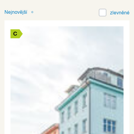
Nejnovější
zlevněné
C