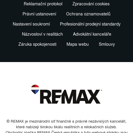
Reklamační protokol
Zpracování cookies
Právní ustanovení
Ochrana oznamovatelů
Nastavení soukromí
Profesionální prodejní standardy
Názvosloví v realitách
Advokátní kanceláře
Záruka spokojenosti
Mapa webu
Smlouvy
© REMAX je mezinárodní síť finančně a právně nezávislých kanceláří,
které nabízejí širokou škálu realitních a relokačních služeb.
Obchodní značka REMAX Česká republika a tyto webové stránky jsou