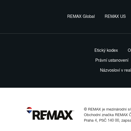
REMAX Global
REMAX US
Etický kodex
O
Právní ustanovení
Názvosloví v rea
© REMAX je mezinárodní síť 
Obchodní značka REMAX Čes
Praha 4, PSČ 140 00, zaps