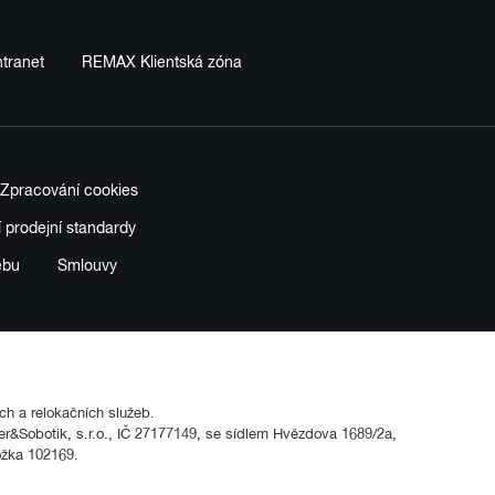
tranet
REMAX Klientská zóna
Zpracování cookies
í prodejní standardy
ebu
Smlouvy
ích a relokačních služeb.
&Sobotik, s.r.o., IČ 27177149, se sídlem Hvězdova 1689/2a,
ožka 102169.