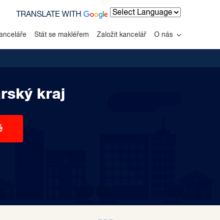
TRANSLATE WITH
Powered by
anceláře
Stát se makléřem
Založit kancelář
O nás
rský kraj
ě