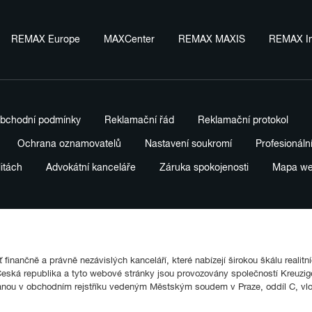
REMAX Europe
MAXCenter
REMAX MAXIS
REMAX In
bchodní podmínky
Reklamační řád
Reklamační protokol
Ochrana oznamovatelů
Nastavení soukromí
Profesionáln
litách
Advokátní kanceláře
Záruka spokojenosti
Mapa w
finančně a právně nezávislých kanceláří, které nabízejí širokou škálu realitn
ká republika a tyto webové stránky jsou provozovány společností Kreuziger
anou v obchodním rejstříku vedeným Městským soudem v Praze, oddíl C, vl