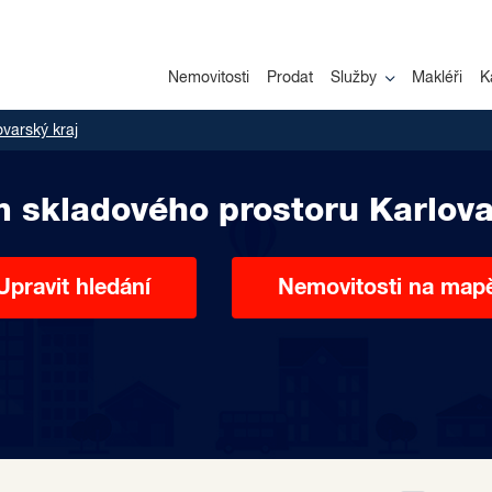
Nemovitosti
Prodat
Služby
Makléři
K
ovarský kraj
 skladového prostoru Karlova
Upravit hledání
Nemovitosti na map