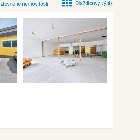
Dlaždicový výpis
e
zlevněné
nemovitosti