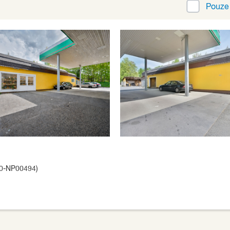
Pouz
70-NP00494)