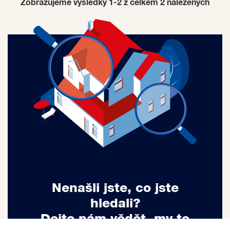
Zobrazujeme výsledky 1-2 z celkem
2
nalezených
Nenašli jste, co jste
hledali?
Dejte nám vědět, my to