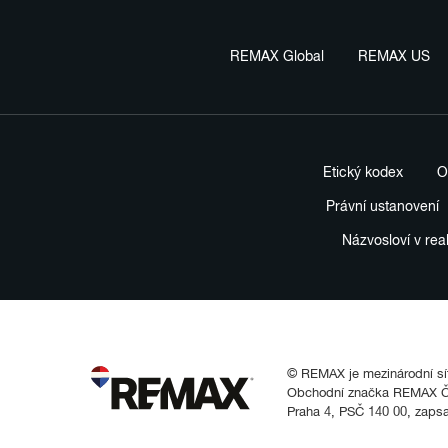
REMAX Global
REMAX US
Etický kodex
O
Právní ustanovení
Názvosloví v rea
© REMAX je mezinárodní síť 
Obchodní značka REMAX Čes
Praha 4, PSČ 140 00, zaps