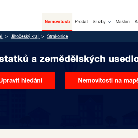
Nemovitosti
Prodat
Služby
Makléři
K
ej
Jihočeský kraj
Strakonice
 statků a zemědělských usedlo
Upravit hledání
Nemovitosti na map