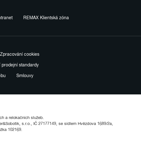
tranet
REMAX Klientská zóna
Zpracování cookies
í prodejní standardy
ebu
Smlouvy
ích a relokačních služeb.
&Sobotik, s.r.o., IČ 27177149, se sídlem Hvězdova 1689/2a,
ožka 102169.