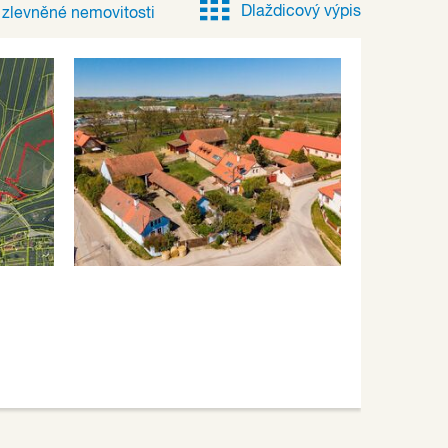
Dlaždicový výpis
e
zlevněné
nemovitosti