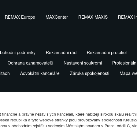
REMAX Europe
MAXCenter
REMAX MAXIS
REMAX In
bchodní podmínky
Reklamační řád
Reklamační protokol
Ochrana oznamovatelů
Nastavení soukromí
Profesionáln
litách
Advokátní kanceláře
Záruka spokojenosti
Mapa w
finančně a právně nezávislých kanceláří, které nabízejí širokou škálu realitn
ká republika a tyto webové stránky jsou provozovány společností Kreuziger
anou v obchodním rejstříku vedeným Městským soudem v Praze, oddíl C, vl