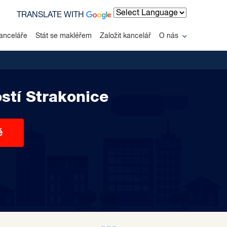
TRANSLATE WITH
Powered by
anceláře
Stát se makléřem
Založit kancelář
O nás
stí Strakonice
ě