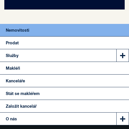
Nemovitosti
Prodat
Služby
Makléři
Kanceláře
Stát se makléřem
Založit kancelář
O nás