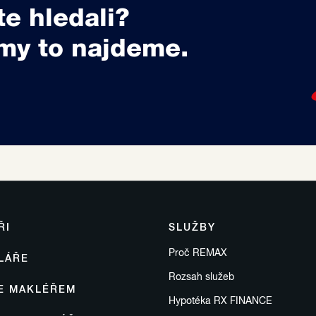
te hledali?
my to najdeme.
ŘI
SLUŽBY
Proč REMAX
LÁŘE
Rozsah služeb
SE MAKLÉŘEM
Hypotéka RX FINANCE