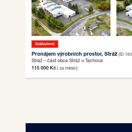
Exkluzivně
Pronájem výrobních prostor, Stráž
(ID 18
Stráž – část obce Stráž u Tachova
115 000 Kč
( za měsíc)