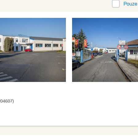
Pouz
P04607)