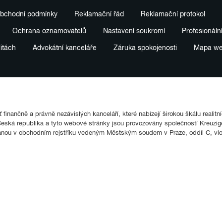
bchodní podmínky
Reklamační řád
Reklamační protokol
Ochrana oznamovatelů
Nastavení soukromí
Profesionáln
litách
Advokátní kanceláře
Záruka spokojenosti
Mapa w
finančně a právně nezávislých kanceláří, které nabízejí širokou škálu realitn
ká republika a tyto webové stránky jsou provozovány společností Kreuziger
anou v obchodním rejstříku vedeným Městským soudem v Praze, oddíl C, vl