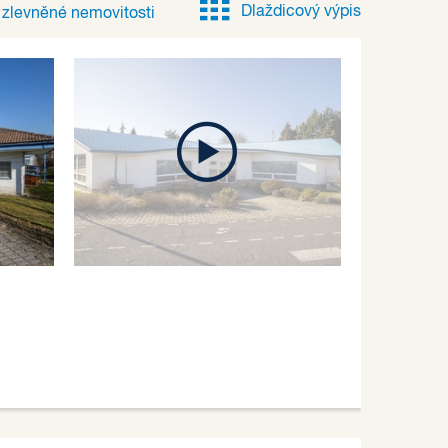
Dlaždicový výpis
e
zlevněné
nemovitosti