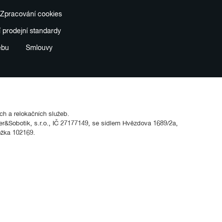
Zpracování cookies
í prodejní standardy
ebu
Smlouvy
ích a relokačních služeb.
&Sobotik, s.r.o., IČ 27177149, se sídlem Hvězdova 1689/2a,
ožka 102169.