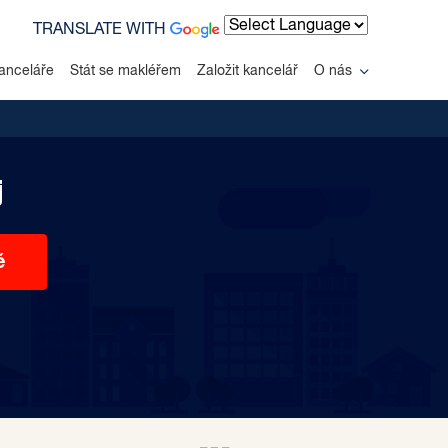
TRANSLATE WITH
Powered by
anceláře
Stát se makléřem
Založit kancelář
O nás
j
ě