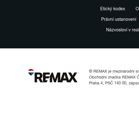
Etický kodex
O
Právní ustanovení
Názvosloví v rea
© REMAX je mezinárodní síť 
Obchodní značka REMAX Čes
Praha 4, PSČ 140 00, zaps