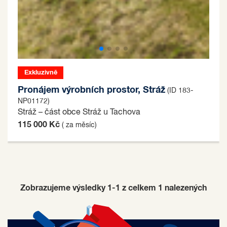
Exkluzivně
Pronájem výrobních prostor, Stráž
(ID 183-
NP01172)
Stráž – část obce Stráž u Tachova
115 000 Kč
( za měsíc)
Zobrazujeme výsledky 1-1 z celkem
1
nalezených