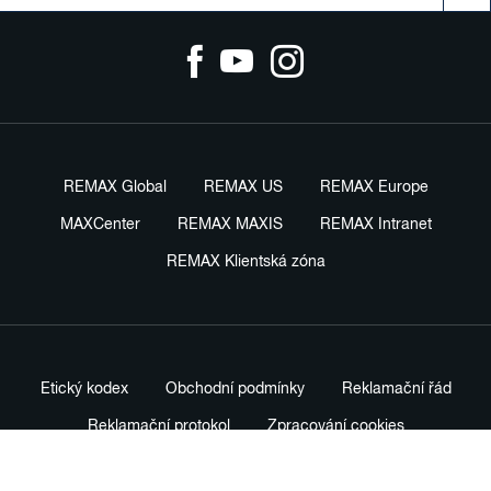
REMAX Global
REMAX US
REMAX Europe
MAXCenter
REMAX MAXIS
REMAX Intranet
REMAX Klientská zóna
Etický kodex
Obchodní podmínky
Reklamační řád
Reklamační protokol
Zpracování cookies
Právní ustanovení
Ochrana oznamovatelů