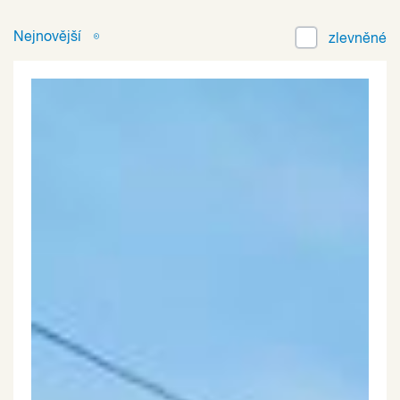
Nejnovější
zlevněné