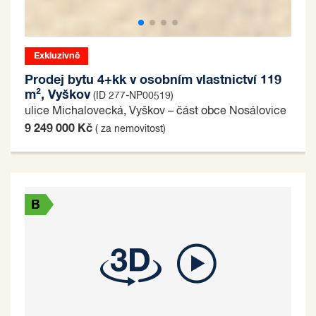
Exkluzivně
Prodej bytu 4+kk v osobním vlastnictví 119
m², Vyškov
(ID 277-NP00519)
ulice Michalovecká, Vyškov – část obce Nosálovice
9 249 000 Kč
( za nemovitost)
B