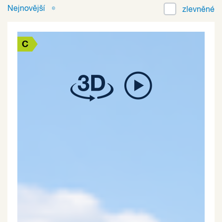
Nejnovější
zlevněné
C