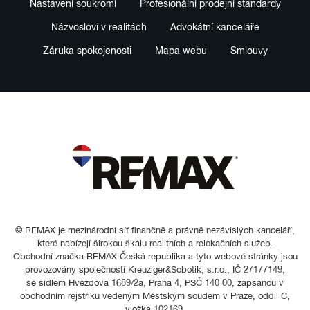
Nastavení soukromí
Profesionální prodejní standardy
Názvosloví v realitách
Advokátní kanceláře
Záruka spokojenosti
Mapa webu
Smlouvy
© REMAX je mezinárodní síť finančně a právně nezávislých kanceláří,
které nabízejí širokou škálu realitních a relokačních služeb.
Obchodní značka REMAX Česká republika a tyto webové stránky jsou
provozovány společností Kreuziger&Sobotik, s.r.o., IČ 27177149,
se sídlem Hvězdova 1689/2a, Praha 4, PSČ 140 00, zapsanou v
obchodním rejstříku vedeným Městským soudem v Praze, oddíl C,
vložka 102169.