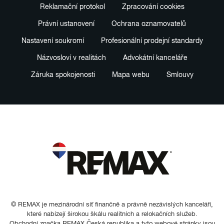
Reklamační protokol
Zpracování cookies
Právní ustanovení
Ochrana oznamovatelů
Nastavení soukromí
Profesionální prodejní standardy
Názvosloví v realitách
Advokátní kanceláře
Záruka spokojenosti
Mapa webu
Smlouvy
© REMAX je mezinárodní síť finančně a právně nezávislých kanceláří,
které nabízejí širokou škálu realitních a relokačních služeb.
Obchodní značka REMAX Česká republika a tyto webové stránky jsou