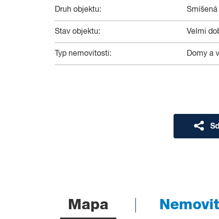
Druh objektu:
Smíšená
Stav objektu:
Velmi do
Typ nemovitosti:
Domy a v
Sd
Mapa
Nemovito