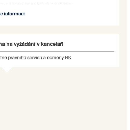
tiky a běhání až po klidné procházky.
ce informací
 malých soukromníků, útulné kavárny, restaurace,
dravotní střediska, Branické divadlo, Thomayerova
 klub FC Tempo Praha či ABC Braník, přírodní
u řeky Vltavy Mánes - Vrané nad Vltavou, golfový
a na vyžádání v kanceláři
ník.
tně právního servisu a odměny RK
opravní dostupnost do centra Prahy. MHD -
ní metra Krč trasy D, vlakové nádraží Braník.
y, školy, školky i obchody. Během pouhých 5 minut
a a za 10 minut jste autem v Arkádách Pankrác, kde
lších služeb. Díky skvělé dopravní infrastruktuře
 umožňuje snadný přístup k rozmanitým kulturním a
y od vašeho nového domova se nachází břeh Vltavy,
o odpočinek u vody. Ať hledáte aktivní odpočinek nebo
, Braník nabízí ideální kombinaci městského života a