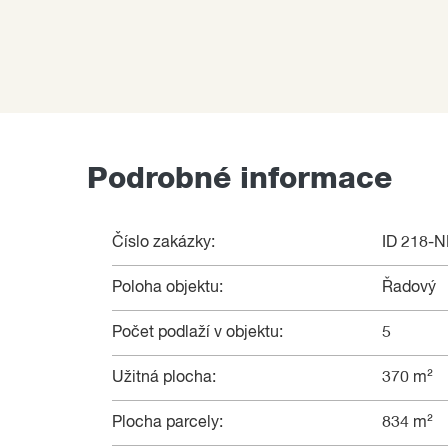
snadné dostupnosti přírody.
Tip makléře. V případě zájmu o více informací
kontaktovat, těším se na vaši zprávu a možno
i financování koupě nemovitosti.
Prodávající si vyhrazuje právo vybrat kupujícíh
Podrobné informace
Číslo zakázky:
ID 218-
Poloha objektu:
Řadový
Počet podlaží v objektu:
5
Užitná plocha:
370 m²
Plocha parcely:
834 m²