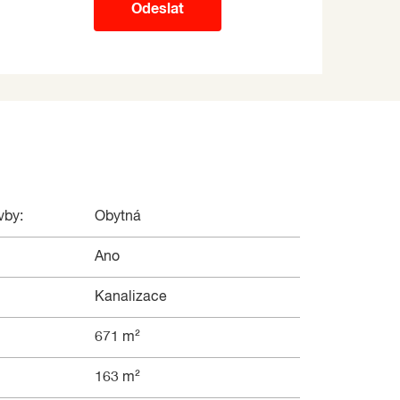
Odeslat
vby:
Obytná
Ano
Kanalizace
671 m²
163 m²