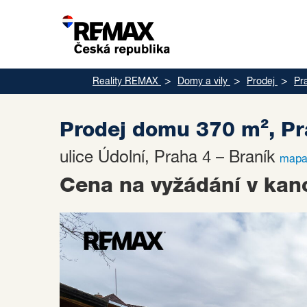
Reality REMAX
Domy a vily
Prodej
Pr
Prodej domu 370 m², Pr
ulice Údolní, Praha 4 – Braník
map
Cena na vyžádání v kanc