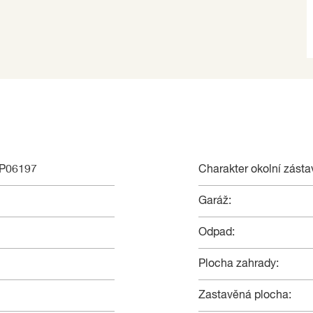
 či o prohlídku nemovitosti mne neváhejte
st vám ukázat tento skvělý rodinný dům. Zajistím vám
o na základě jím zvolených kritérií.
NP06197
Charakter okolní zásta
Garáž:
Odpad:
Plocha zahrady:
Zastavěná plocha: