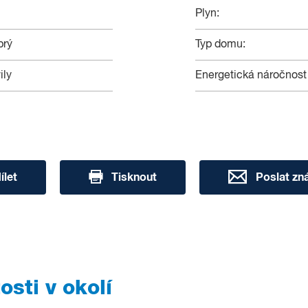
Plyn:
brý
Typ domu:
ily
Energetická náročnost
ílet
Tisknout
Poslat z
sti v okolí