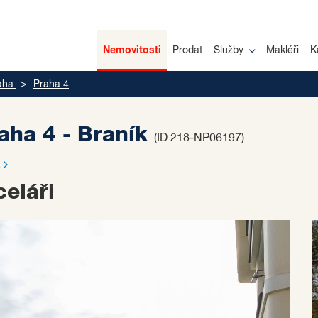
Nemovitosti
Prodat
Služby
Makléři
K
aha
Praha 4
aha 4 - Braník
(ID 218-NP06197)
a
eláři