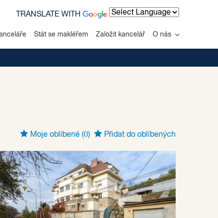
TRANSLATE WITH
Powered by
anceláře
Stát se makléřem
Založit kancelář
O nás
Moje oblíbené
(0)
Přidat do oblíbených