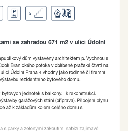
5
ami se zahradou 671 m2 v ulici Údolní
republikový dům vystavěný architektem p. Vychnou s
dolí Branického potoka v oblíbené pražské čtvrti na
 ulici Údolní Praha 4 vhodný jako rodinné či firemní
 a výstavbu rezidentního bytového domu.
bytových jednotek s balkony. I k rekonstrukci.
stavby garážových stání (příprava). Připojení plynu
ace až k základům kolem celého domu s
 a s parky a zelenými zákoutími nabízí zajímavé