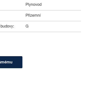
Plynovod
Přízemní
 budovy:
G
námému