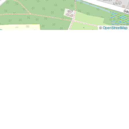
©
OpenStreetMap