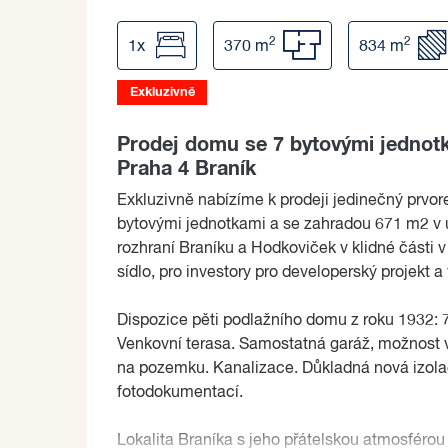
2
2
1x
370 m
834 m
Exkluzivně
Prodej domu se 7 bytovými jednotk
Praha 4 Braník
Exkluzivně nabízíme k prodeji jedinečný prvo
bytovými jednotkami a se zahradou 671 m2 v ú
rozhraní Braníku a Hodkoviček v klidné části v
sídlo, pro investory pro developerský projekt
Dispozice pěti podlažního domu z roku 1932: 7 
Venkovní terasa. Samostatná garáž, možnost vý
na pozemku. Kanalizace. Důkladná nová izol
fotodokumentací.
Lokalita Braníka s jeho přátelskou atmosférou