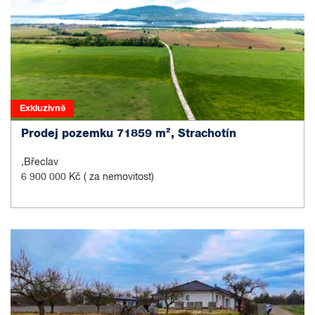
Exkluzivně
Prodej pozemku 71859 m², Strachotín
,Břeclav
6 900 000 Kč
( za nemovitost)