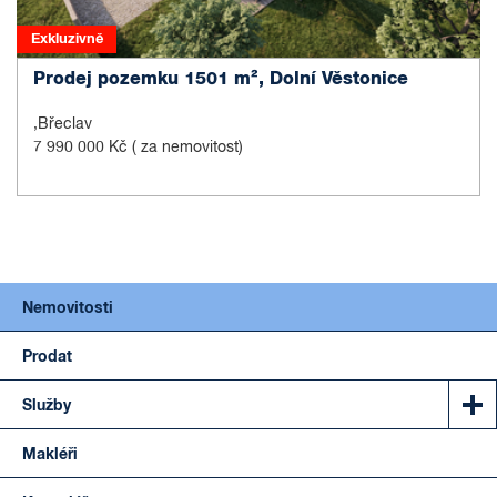
Exkluzivně
Prodej pozemku 1501 m², Dolní Věstonice
,Břeclav
7 990 000 Kč
( za nemovitost)
Nemovitosti
Prodat
Služby
Makléři