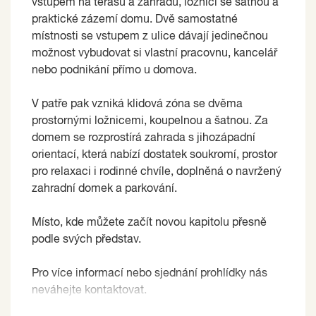
vstupem na terasu a zahradu, ložnici se šatnou a
praktické zázemí domu. Dvě samostatné
místnosti se vstupem z ulice dávají jedinečnou
možnost vybudovat si vlastní pracovnu, kancelář
nebo podnikání přímo u domova.
V patře pak vzniká klidová zóna se dvěma
prostornými ložnicemi, koupelnou a šatnou. Za
domem se rozprostírá zahrada s jihozápadní
orientací, která nabízí dostatek soukromí, prostor
pro relaxaci i rodinné chvíle, doplněná o navržený
zahradní domek a parkování.
Místo, kde můžete začít novou kapitolu přesně
podle svých představ.
Pro více informací nebo sjednání prohlídky nás
neváhejte kontaktovat.
Prodávající si vyhrazuje právo vybrat kupujícího