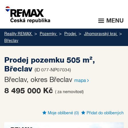
MENU
Reality REMAX
Pozemky
Prodej
Jihomoravský kraj
Břeclav
Prodej pozemku 505 m²,
Břeclav
(ID 077-NP07034)
Břeclav, okres Břeclav
mapa
8 495 000 Kč
( za nemovitost)
Moje oblíbené
(0)
Přidat do oblíbených