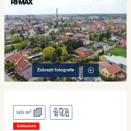
Zobrazit
fotografie
2
505 m
Exkluzivně