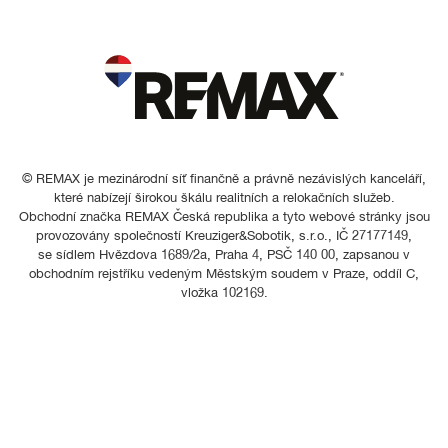
© REMAX je mezinárodní síť finančně a právně nezávislých kanceláří,
které nabízejí širokou škálu realitních a relokačních služeb.
Obchodní značka REMAX Česká republika a tyto webové stránky jsou
provozovány společností Kreuziger&Sobotik, s.r.o., IČ 27177149,
se sídlem Hvězdova 1689/2a, Praha 4, PSČ 140 00, zapsanou v
obchodním rejstříku vedeným Městským soudem v Praze, oddíl C,
vložka 102169.