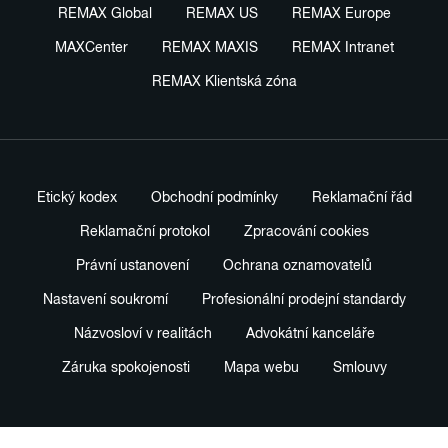
REMAX Global
REMAX US
REMAX Europe
MAXCenter
REMAX MAXIS
REMAX Intranet
REMAX Klientská zóna
Etický kodex
Obchodní podmínky
Reklamační řád
Reklamační protokol
Zpracování cookies
Právní ustanovení
Ochrana oznamovatelů
Nastavení soukromí
Profesionální prodejní standardy
Názvosloví v realitách
Advokátní kanceláře
Záruka spokojenosti
Mapa webu
Smlouvy