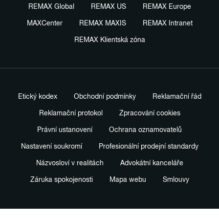
REMAX Global
REMAX US
REMAX Europe
MAXCenter
REMAX MAXIS
REMAX Intranet
REMAX Klientská zóna
Etický kodex
Obchodní podmínky
Reklamační řád
Reklamační protokol
Zpracování cookies
Právní ustanovení
Ochrana oznamovatelů
Nastavení soukromí
Profesionální prodejní standardy
Názvosloví v realitách
Advokátní kanceláře
Záruka spokojenosti
Mapa webu
Smlouvy