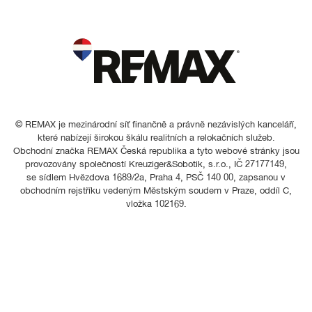
© REMAX je mezinárodní síť finančně a právně nezávislých kanceláří,
které nabízejí širokou škálu realitních a relokačních služeb.
Obchodní značka REMAX Česká republika a tyto webové stránky jsou
provozovány společností Kreuziger&Sobotik, s.r.o., IČ 27177149,
se sídlem Hvězdova 1689/2a, Praha 4, PSČ 140 00, zapsanou v
obchodním rejstříku vedeným Městským soudem v Praze, oddíl C,
vložka 102169.