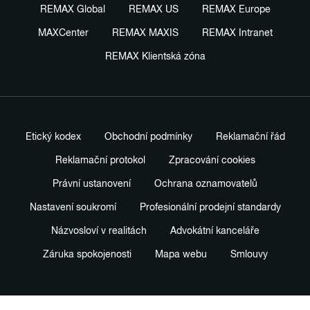
REMAX Global
REMAX US
REMAX Europe
MAXCenter
REMAX MAXIS
REMAX Intranet
REMAX Klientská zóna
Etický kodex
Obchodní podmínky
Reklamační řád
Reklamační protokol
Zpracování cookies
Právní ustanovení
Ochrana oznamovatelů
Nastavení soukromí
Profesionální prodejní standardy
Názvosloví v realitách
Advokátní kanceláře
Záruka spokojenosti
Mapa webu
Smlouvy