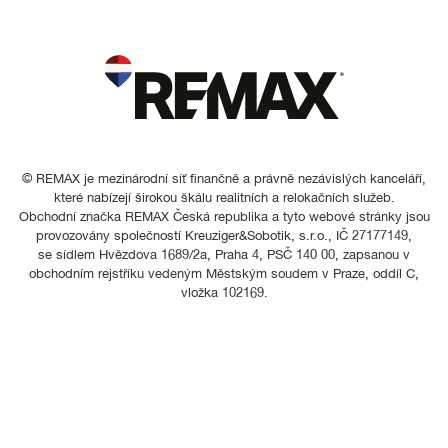
© REMAX je mezinárodní síť finančně a právně nezávislých kanceláří,
které nabízejí širokou škálu realitních a relokačních služeb.
Obchodní značka REMAX Česká republika a tyto webové stránky jsou
provozovány společností Kreuziger&Sobotik, s.r.o., IČ 27177149,
se sídlem Hvězdova 1689/2a, Praha 4, PSČ 140 00, zapsanou v
obchodním rejstříku vedeným Městským soudem v Praze, oddíl C,
vložka 102169.