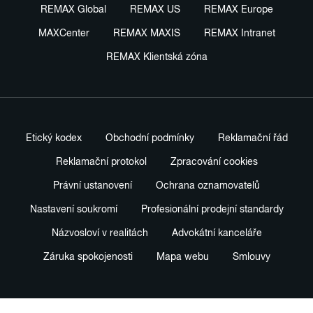
REMAX Global
REMAX US
REMAX Europe
MAXCenter
REMAX MAXIS
REMAX Intranet
REMAX Klientská zóna
Etický kodex
Obchodní podmínky
Reklamační řád
Reklamační protokol
Zpracování cookies
Právní ustanovení
Ochrana oznamovatelů
Nastavení soukromí
Profesionální prodejní standardy
Názvosloví v realitách
Advokátní kanceláře
Záruka spokojenosti
Mapa webu
Smlouvy