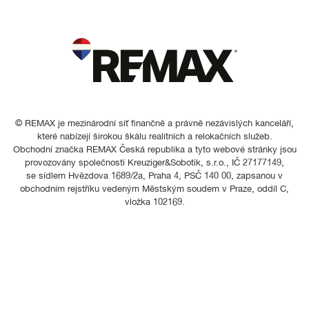
© REMAX je mezinárodní síť finančně a právně nezávislých kanceláří,
které nabízejí širokou škálu realitních a relokačních služeb.
Obchodní značka REMAX Česká republika a tyto webové stránky jsou
provozovány společností Kreuziger&Sobotik, s.r.o., IČ 27177149,
se sídlem Hvězdova 1689/2a, Praha 4, PSČ 140 00, zapsanou v
obchodním rejstříku vedeným Městským soudem v Praze, oddíl C,
vložka 102169.