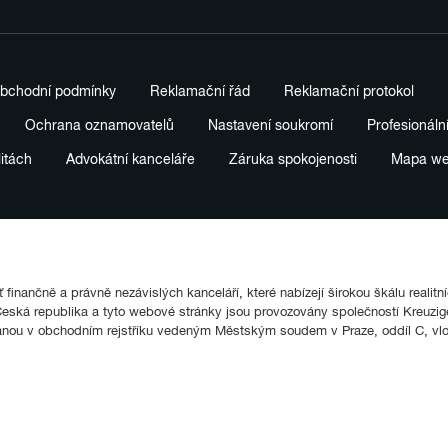
bchodní podmínky
Reklamační řád
Reklamační protokol
Ochrana oznamovatelů
Nastavení soukromí
Profesionáln
litách
Advokátní kanceláře
Záruka spokojenosti
Mapa w
finančně a právně nezávislých kanceláří, které nabízejí širokou škálu realitn
ká republika a tyto webové stránky jsou provozovány společností Kreuziger
anou v obchodním rejstříku vedeným Městským soudem v Praze, oddíl C, vl