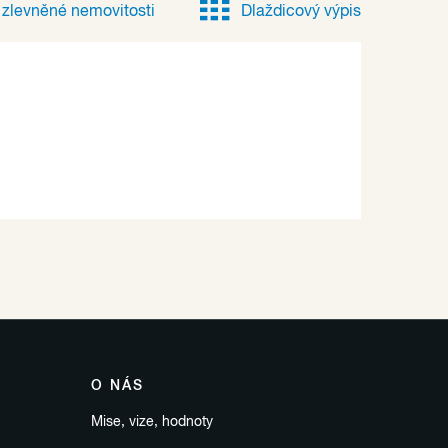
e
zlevněné
nemovitosti
Dlaždicový výpis
O NÁS
Mise, vize, hodnoty