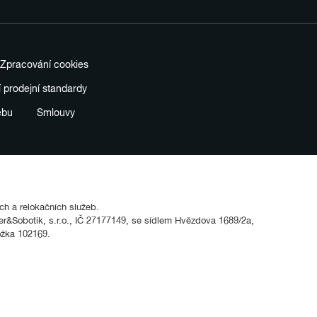
Zpracování cookies
í prodejní standardy
ebu
Smlouvy
ích a relokačních služeb.
&Sobotik, s.r.o., IČ 27177149, se sídlem Hvězdova 1689/2a,
ožka 102169.