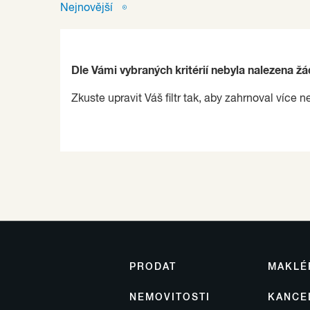
Nejnovější
Dle Vámi vybraných kritérií nebyla nalezena ž
Zkuste upravit Váš filtr tak, aby zahrnoval více n
PRODAT
MAKLÉ
NEMOVITOSTI
KANCE