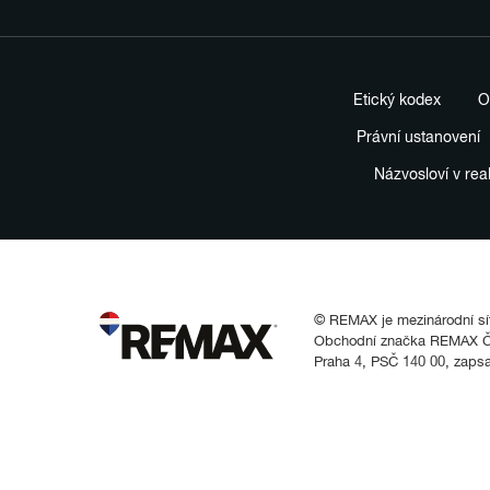
Etický kodex
O
Právní ustanovení
Názvosloví v rea
© REMAX je mezinárodní síť 
Obchodní značka REMAX Čes
Praha 4, PSČ 140 00, zaps