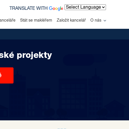
TRANSLATE WITH
Powered by
anceláře
Stát se makléřem
Založit kancelář
O nás
ské projekty
ě