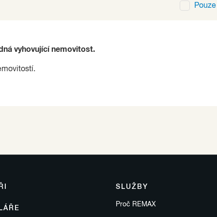
Pouz
ádná vyhovující nemovitost.
emovitostí.
ŘI
SLUŽBY
Proč REMAX
LÁŘE