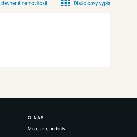
e
zlevněné
nemovitosti
Dlaždicový výpis
O NÁS
Mise, vize, hodnoty