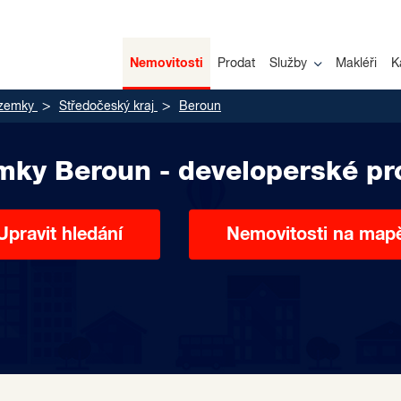
Nemovitosti
Prodat
Služby
Makléři
K
zemky
Středočeský kraj
Beroun
ky Beroun - developerské pr
Upravit hledání
Nemovitosti na map