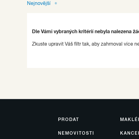
Nejnovější
Dle Vámi vybraných kritérií nebyla nalezena ž
Zkuste upravit Váš filtr tak, aby zahrnoval více n
PRODAT
MAKLÉ
NEMOVITOSTI
KANCE