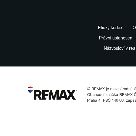
Etický kodex
O
Právní ustanovení
Názvosloví v rea
© REMAX je mezinárodní síť 
Obchodní značka REMAX Čes
Praha 4, PSČ 140 00, zaps