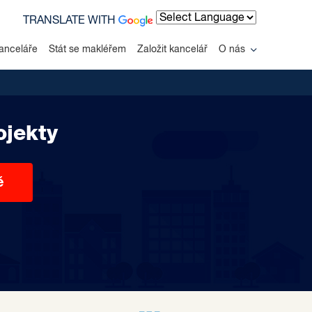
TRANSLATE WITH
Powered by
anceláře
Stát se makléřem
Založit kancelář
O nás
ojekty
ě