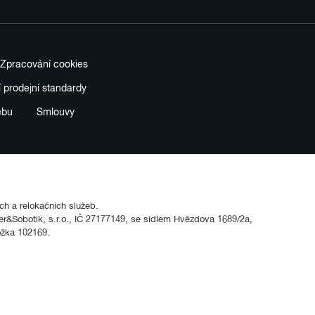
Zpracování cookies
í prodejní standardy
ebu
Smlouvy
ích a relokačních služeb.
&Sobotik, s.r.o., IČ 27177149, se sídlem Hvězdova 1689/2a,
ožka 102169.