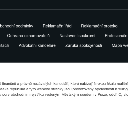
bchodní podmínky
Reklamační řád
Reklamační protokol
Ochrana oznamovatelů
Nastavení soukromí
Profesionáln
litách
Advokátní kanceláře
Záruka spokojenosti
Mapa w
finančně a právně nezávislých kanceláří, které nabízejí širokou škálu realitn
ká republika a tyto webové stránky jsou provozovány společností Kreuziger
anou v obchodním rejstříku vedeným Městským soudem v Praze, oddíl C, vl