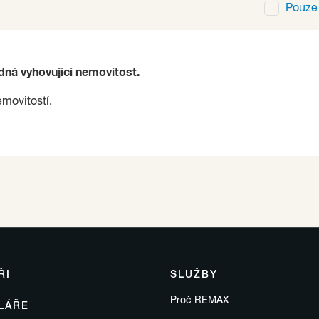
Pouz
ádná vyhovující nemovitost.
emovitostí.
ŘI
SLUŽBY
Proč REMAX
LÁŘE