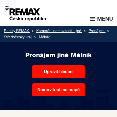
MENU
Reality REMAX
Komerční nemovitosti - jiné
Pronájem
Středočeský kraj
Mělník
Pronájem jiné Mělník
Upravit hledání
Nemovitosti na mapě