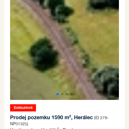
Exkluzivně
Prodej pozemku 1590 m², Herálec
(ID 278-
NP01325)