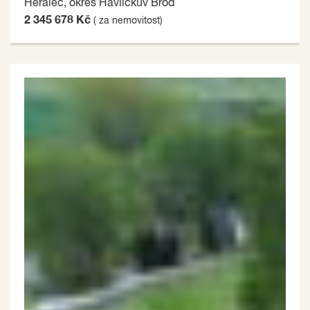
Herálec, okres Havlíčkův Brod
2 345 678 Kč
( za nemovitost)