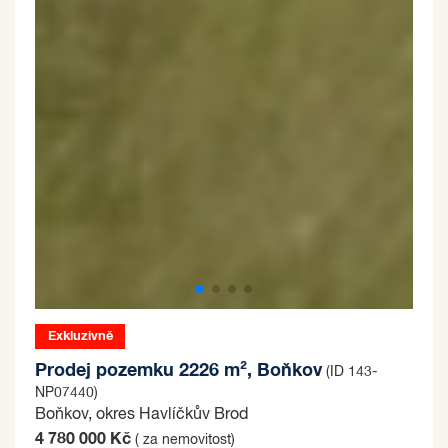
Exkluzivně
Prodej pozemku 2226 m², Boňkov
(ID 143-
NP07440)
Boňkov, okres Havlíčkův Brod
4 780 000 Kč
( za nemovitost)