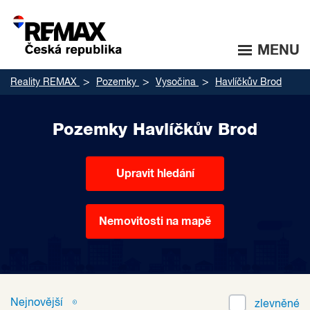
MENU
Reality REMAX
Pozemky
Vysočina
Havlíčkův Brod
Pozemky Havlíčkův Brod
Upravit hledání
Nemovitosti na mapě
Nejnovější
zlevněné