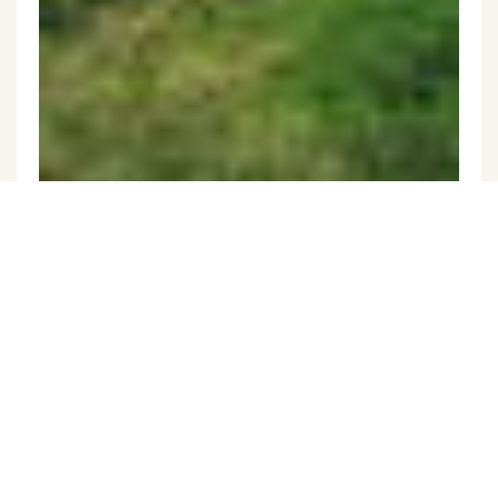
Exkluzivně
Prodej pozemku 890 m², Havlíčkův Brod
(ID