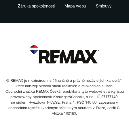
Záruka spokojenosti
Mapa webu
Smlouvy
© REMAX je mezinárodní síť finančně a právně nezávislých kanceláří,
které nabízejí širokou škálu realitních a relokačních služeb.
Obchodní značka REMAX Česká republika a tyto webové stránky jsou
provozovány společností Kreuziger&Sobotik, s.r.o., IČ 27177149,
se sídlem Hvězdova 1689/2a, Praha 4, PSČ 140 00, zapsanou v
obchodním rejstříku vedeným Městským soudem v Praze, oddíl C,
vložka 102169.