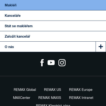
Makléři
Kanceláře
Stát se makléřem
Založit kancelář
O nás
REMAX Global
REMAX US
REMAX Europe
MAXCenter
REMAX MAXIS
REMAX Intranet
REMAX Klientská zóna